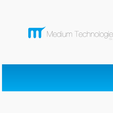
内
容
を
ス
キ
ッ
プ