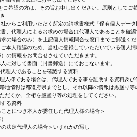
をご希望の方は、その旨お申し出ください。原則としてご
続き
社からご利用いただく所定の請求書様式「保有個人データ
書、代理人によるお求めの場合は代理人であることを確認
請求の場合のみ）を上記個人情報問合せ窓口までご郵送くだ
ご本人確認のため、当社に登録していただいている個人情
等）の情報をお問合せさせていただきます。
人に対して書面（封書郵送）にておこないます。
、代理人であることを確認する資料
理人様である場合は、代理人である事を証明する資料及び
籍地情報は都道府県までとし、それ以降の情報は黒塗り等
ただくか、全桁を墨塗り等の処理をしてください。
明する資料
ることにつき本人が委任した代理人様の場合＞
本）
者の法定代理人の場合＞いずれかの写し