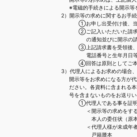
※電磁的手続きによる開示等
2）開示等の求めに関するお手
①お申し出受付け後、当
②ご記入いただいた請求
の通知並びに開示の
③上記請求書を受領後、
電話番号と生年月日
④回答は原則としてご本
3）代理人によるお求めの場合
開示等をお求めになる方が代
ださい。各資料に含まれる本
号を含まないものをお送りい
①代理人である事を証
＜開示等の求めをす
本人の委任状（原
＜代理人様が未成年
戸籍謄本